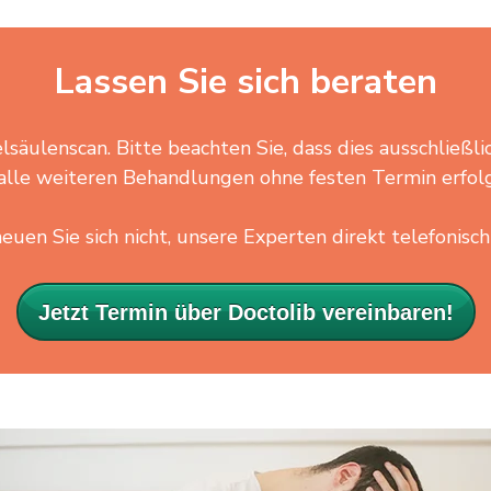
Lassen Sie sich beraten
lsäulenscan. Bitte beachten Sie, dass dies ausschließl
alle weiteren Behandlungen ohne festen Termin erfol
euen Sie sich nicht, unsere Experten direkt telefonisch
Jetzt Termin über Doctolib vereinbaren!