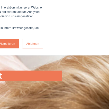
0228 97688500
Interaktion mit unserer Website
zu optimieren und um Analysen
 die von uns eingesetzten
n
Magazin
Über uns
Kontakt
 in Ihrem Browser gesetzt, um
Akzeptieren
Ablehnen
t