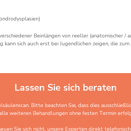
ndrodysplasien)
erschiedener Beinlängen von reeller (anatomischer / a
kann sich auch erst bei Jugendlichen zeigen, die zum B
Lassen Sie sich beraten
lsäulenscan. Bitte beachten Sie, dass dies ausschließl
alle weiteren Behandlungen ohne festen Termin erfol
euen Sie sich nicht, unsere Experten direkt telefonisch