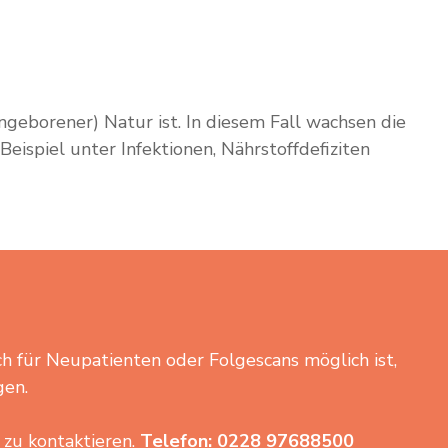
ngeborener) Natur ist. In diesem Fall wachsen die
eispiel unter Infektionen, Nährstoffdefiziten
ich für Neupatienten oder Folgescans möglich ist,
gen.
 zu kontaktieren.
Telefon: 0228 97688500