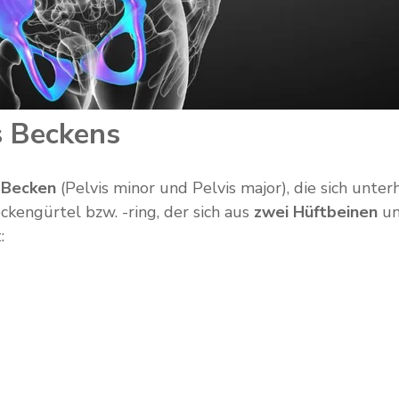
s Beckens
 Becken
(Pelvis minor und Pelvis major), die sich unte
kengürtel bzw. -ring, der sich aus
zwei Hüftbeinen
u
: