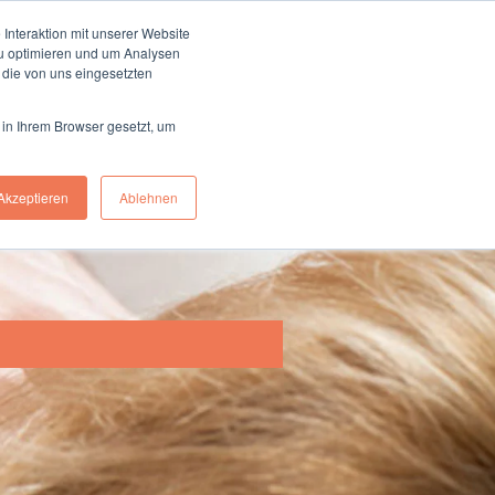
0228 97688500
Interaktion mit unserer Website
zu optimieren und um Analysen
 die von uns eingesetzten
n
Magazin
Über uns
Kontakt
 in Ihrem Browser gesetzt, um
Akzeptieren
Ablehnen