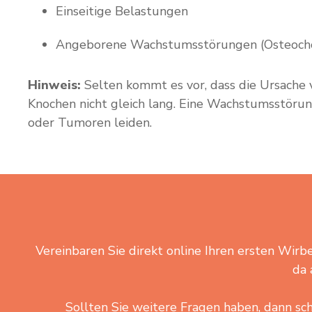
Einseitige Belastungen
Angeborene Wachstumsstörungen (Osteocho
Hinweis:
Selten kommt es vor, dass die Ursache v
Knochen nicht gleich lang. Eine Wachstumsstörung 
oder Tumoren leiden.
Vereinbaren Sie direkt online Ihren ersten Wirbe
da 
Sollten Sie weitere Fragen haben, dann sch